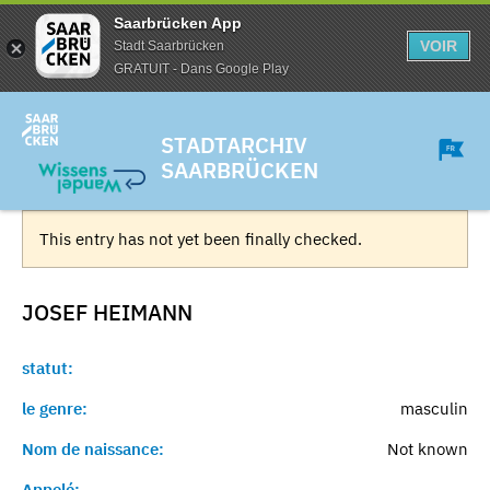
Saarbrücken App
VOIR
Stadt Saarbrücken
GRATUIT - Dans Google Play
STADTARCHIV
SAARBRÜCKEN
This entry has not yet been finally checked.
JOSEF
HEIMANN
statut:
le genre:
masculin
Nom de naissance:
Not known
Appelé:
-