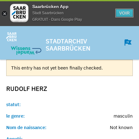
Saarbrücken App
VOIR
Stadt Saarbrücken
GRATUIT - Dans Google Play
STADTARCHIV
SAARBRÜCKEN
This entry has not yet been finally checked.
RUDOLF
HERZ
statut:
le genre:
masculin
Nom de naissance:
Not known
Appelé:
-