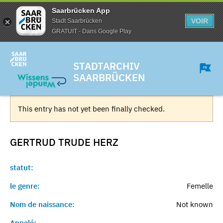
Saarbrücken App
VOIR
Stadt Saarbrücken
GRATUIT - Dans Google Play
STADTARCHIV
SAARBRÜCKEN
This entry has not yet been finally checked.
GERTRUD TRUDE
HERZ
statut:
le genre:
Femelle
Nom de naissance:
Not known
Appelé:
-