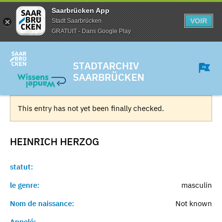
Saarbrücken App
VOIR
Stadt Saarbrücken
GRATUIT - Dans Google Play
STADTARCHIV
SAARBRÜCKEN
This entry has not yet been finally checked.
HEINRICH
HERZOG
statut:
le genre:
masculin
Nom de naissance:
Not known
Appelé:
-