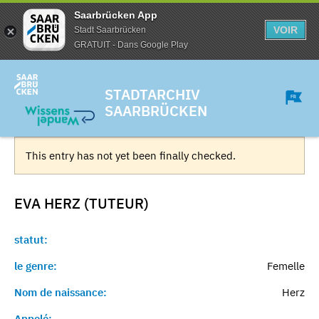
Saarbrücken App
VOIR
Stadt Saarbrücken
GRATUIT - Dans Google Play
STADTARCHIV
SAARBRÜCKEN
This entry has not yet been finally checked.
EVA HERZ (TUTEUR)
statut:
le genre:
Femelle
Nom de naissance:
Herz
Appelé:
-