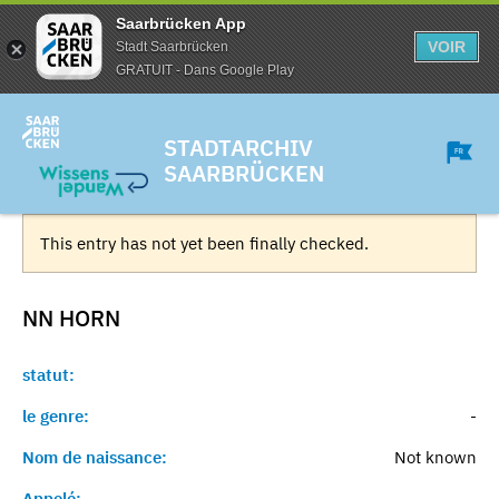
Saarbrücken App
VOIR
Stadt Saarbrücken
GRATUIT - Dans Google Play
STADTARCHIV
SAARBRÜCKEN
This entry has not yet been finally checked.
NN
HORN
statut:
le genre:
-
Nom de naissance:
Not known
Appelé:
-