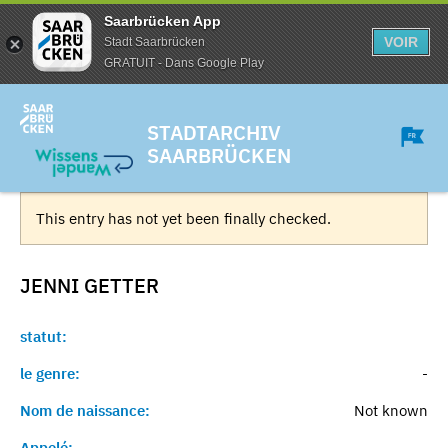
Saarbrücken App
VOIR
Stadt Saarbrücken
GRATUIT - Dans Google Play
STADTARCHIV
SAARBRÜCKEN
This entry has not yet been finally checked.
JENNI
GETTER
statut:
le genre:
-
Nom de naissance:
Not known
Appelé:
-