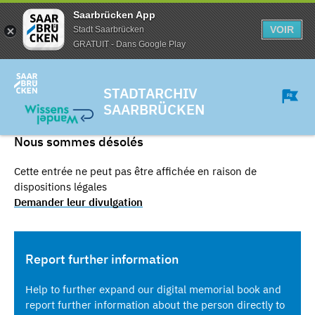
Saarbrücken App
VOIR
Stadt Saarbrücken
GRATUIT - Dans Google Play
STADTARCHIV
SAARBRÜCKEN
Nous sommes désolés
Cette entrée ne peut pas être affichée en raison de
dispositions légales
Demander leur divulgation
Report further information
Help to further expand our digital memorial book and
report further information about the person directly to