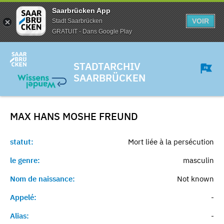
Saarbrücken App
VOIR
Stadt Saarbrücken
GRATUIT - Dans Google Play
STADTARCHIV
SAARBRÜCKEN
MAX HANS MOSHE
FREUND
statut:
Mort liée à la persécution
le genre:
masculin
Nom de naissance:
Not known
Appelé:
-
Alias:
-