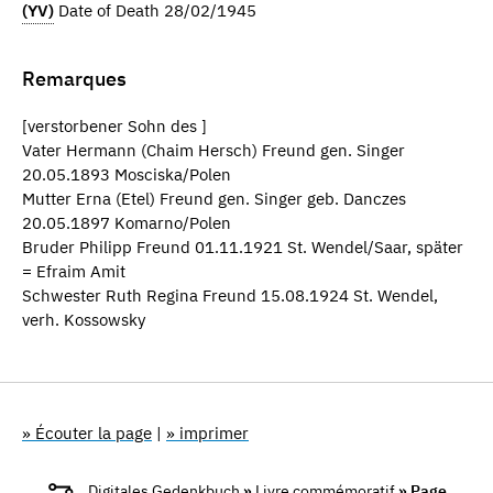
(YV)
Date of Death 28/02/1945
Remarques
[verstorbener Sohn des ]
Vater Hermann (Chaim Hersch) Freund gen. Singer
20.05.1893 Mosciska/Polen
Mutter Erna (Etel) Freund gen. Singer geb. Danczes
20.05.1897 Komarno/Polen
Bruder Philipp Freund 01.11.1921 St. Wendel/Saar, später
= Efraim Amit
Schwester Ruth Regina Freund 15.08.1924 St. Wendel,
verh. Kossowsky
» Écouter la page
|
» imprimer
Digitales Gedenkbuch
»
Livre commémoratif
» Page