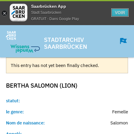
Saarbrücken App
VOIR
Stadt Saarbrücken
GRATUIT - Dans Google Play
STADTARCHIV
SAARBRÜCKEN
This entry has not yet been finally checked.
BERTHA SALOMON (LION)
statut:
le genre:
Femelle
Nom de naissance:
Salomon
Appelé:
-