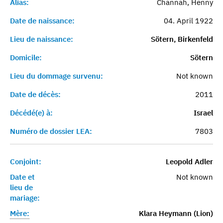
Alias:
Channah, Henny
Date de naissance:
04. April 1922
Lieu de naissance:
Sötern, Birkenfeld
Domicile:
Sötern
Lieu du dommage survenu:
Not known
Date de décès:
2011
Décédé(e) à:
Israel
Numéro de dossier LEA:
7803
Conjoint:
Leopold Adler
Date et
Not known
lieu de
mariage:
Mère:
Klara Heymann (Lion)