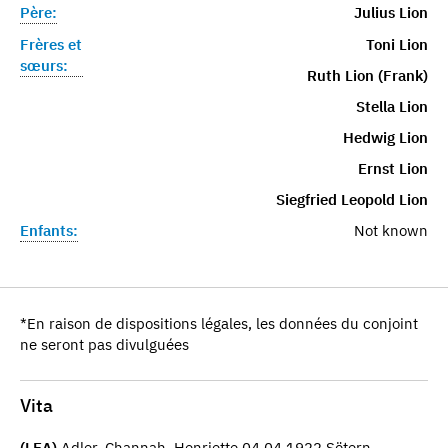
Père:
Julius Lion
Frères et
Toni Lion
sœurs:
Ruth Lion (Frank)
Stella Lion
Hedwig Lion
Ernst Lion
Siegfried Leopold Lion
Enfants:
Not known
*En raison de dispositions légales, les données du conjoint
ne seront pas divulguées
Vita
(LEA)
Adler, Channah, Henriette 04.04.1922 Sötern