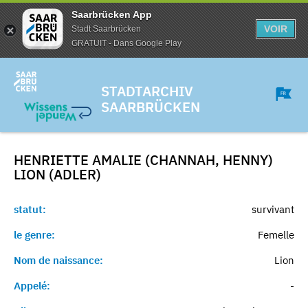
Saarbrücken App
VOIR
Stadt Saarbrücken
GRATUIT - Dans Google Play
STADTARCHIV
SAARBRÜCKEN
HENRIETTE AMALIE (CHANNAH, HENNY)
LION (ADLER)
statut:
survivant
le genre:
Femelle
Nom de naissance:
Lion
Appelé:
-