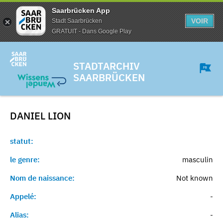
Saarbrücken App
VOIR
Stadt Saarbrücken
GRATUIT - Dans Google Play
STADTARCHIV
SAARBRÜCKEN
DANIEL
LION
statut:
le genre:
masculin
Nom de naissance:
Not known
Appelé:
-
Alias:
-