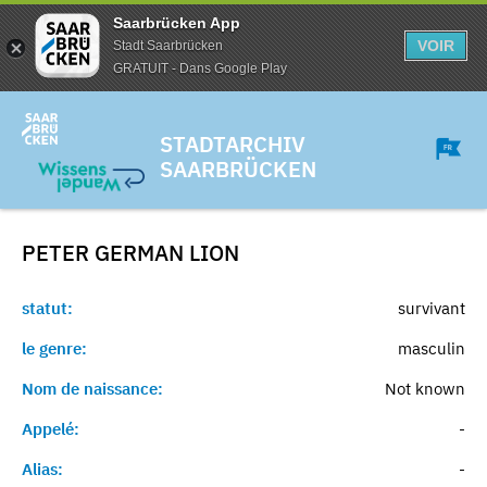
Saarbrücken App
VOIR
Stadt Saarbrücken
GRATUIT - Dans Google Play
STADTARCHIV
SAARBRÜCKEN
PETER GERMAN
LION
statut:
survivant
le genre:
masculin
Nom de naissance:
Not known
Appelé:
-
Alias:
-