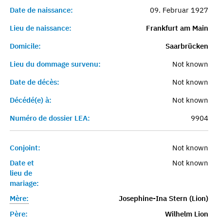
Date de naissance:
09. Februar 1927
Lieu de naissance:
Frankfurt am Main
Domicile:
Saarbrücken
Lieu du dommage survenu:
Not known
Date de décès:
Not known
Décédé(e) à:
Not known
Numéro de dossier LEA:
9904
Conjoint:
Not known
Date et
Not known
lieu de
mariage:
Mère:
Josephine-Ina Stern (Lion)
Père:
Wilhelm Lion