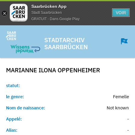
Saarbrücken App
VOIR
Stadt Saarbrücken
GRATUIT - Dans Google Play
STADTARCHIV
SAARBRÜCKEN
MARIANNE ILONA
OPPENHEIMER
statut:
le genre:
Femelle
Nom de naissance:
Not known
Appelé:
-
Alias:
-