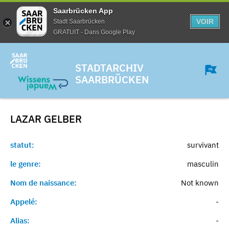
Saarbrücken App
VOIR
Stadt Saarbrücken
GRATUIT - Dans Google Play
STADTARCHIV
SAARBRÜCKEN
LAZAR
GELBER
statut:
survivant
le genre:
masculin
Nom de naissance:
Not known
Appelé:
-
Alias:
-