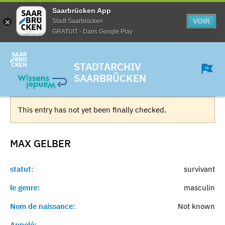
Saarbrücken App
VOIR
Stadt Saarbrücken
GRATUIT - Dans Google Play
STADTARCHIV
SAARBRÜCKEN
This entry has not yet been finally checked.
MAX
GELBER
statut:
survivant
le genre:
masculin
Nom de naissance:
Not known
Appelé:
-