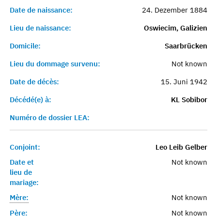
Date de naissance:
24. Dezember 1884
Lieu de naissance:
Oswiecim, Galizien
Domicile:
Saarbrücken
Lieu du dommage survenu:
Not known
Date de décès:
15. Juni 1942
Décédé(e) à:
KL Sobibor
Numéro de dossier LEA:
Conjoint:
Leo Leib Gelber
Date et
Not known
lieu de
mariage:
Mère:
Not known
Père:
Not known