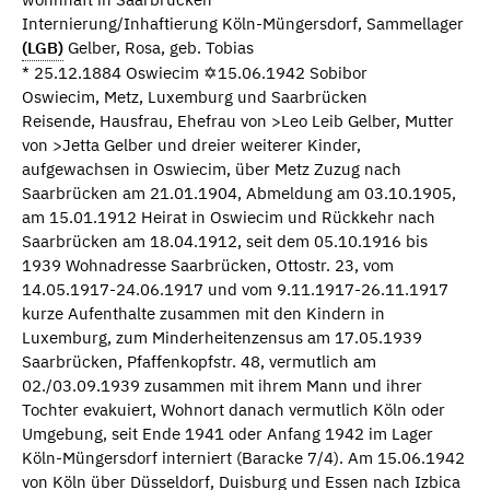
Internierung/Inhaftierung Köln-Müngersdorf, Sammellager
(LGB)
Gelber, Rosa, geb. Tobias
* 25.12.1884 Oswiecim ✡15.06.1942 Sobibor
Oswiecim, Metz, Luxemburg und Saarbrücken
Reisende, Hausfrau, Ehefrau von >Leo Leib Gelber, Mutter
von >Jetta Gelber und dreier weiterer Kinder,
aufgewachsen in Oswiecim, über Metz Zuzug nach
Saarbrücken am 21.01.1904, Abmeldung am 03.10.1905,
am 15.01.1912 Heirat in Oswiecim und Rückkehr nach
Saarbrücken am 18.04.1912, seit dem 05.10.1916 bis
1939 Wohnadresse Saarbrücken, Ottostr. 23, vom
14.05.1917-24.06.1917 und vom 9.11.1917-26.11.1917
kurze Aufenthalte zusammen mit den Kindern in
Luxemburg, zum Minderheitenzensus am 17.05.1939
Saarbrücken, Pfaffenkopfstr. 48, vermutlich am
02./03.09.1939 zusammen mit ihrem Mann und ihrer
Tochter evakuiert, Wohnort danach vermutlich Köln oder
Umgebung, seit Ende 1941 oder Anfang 1942 im Lager
Köln-Müngersdorf interniert (Baracke 7/4). Am 15.06.1942
von Köln über Düsseldorf, Duisburg und Essen nach Izbica