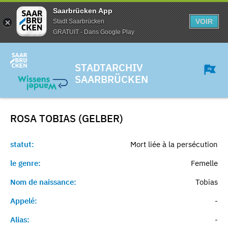
Saarbrücken App
VOIR
Stadt Saarbrücken
GRATUIT - Dans Google Play
STADTARCHIV
SAARBRÜCKEN
ROSA TOBIAS (GELBER)
statut:
Mort liée à la persécution
le genre:
Femelle
Nom de naissance:
Tobias
Appelé:
-
Alias:
-