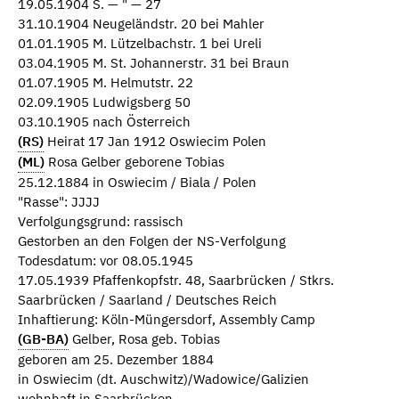
19.05.1904 S. — " — 27
31.10.1904 Neugeländstr. 20 bei Mahler
01.01.1905 M. Lützelbachstr. 1 bei Ureli
03.04.1905 M. St. Johannerstr. 31 bei Braun
01.07.1905 M. Helmutstr. 22
02.09.1905 Ludwigsberg 50
03.10.1905 nach Österreich
(RS)
Heirat 17 Jan 1912 Oswiecim Polen
(ML)
Rosa Gelber geborene Tobias
25.12.1884 in Oswiecim / Biala / Polen
"Rasse": JJJJ
Verfolgungsgrund: rassisch
Gestorben an den Folgen der NS-Verfolgung
Todesdatum: vor 08.05.1945
17.05.1939 Pfaffenkopfstr. 48, Saarbrücken / Stkrs.
Saarbrücken / Saarland / Deutsches Reich
Inhaftierung: Köln-Müngersdorf, Assembly Camp
(GB-BA)
Gelber, Rosa geb. Tobias
geboren am 25. Dezember 1884
in Oswiecim (dt. Auschwitz)/Wadowice/Galizien
wohnhaft in Saarbrücken