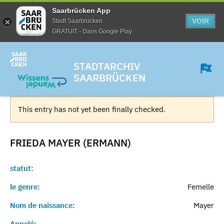
Saarbrücken App
VOIR
Stadt Saarbrücken
GRATUIT - Dans Google Play
STADTARCHIV
SAARBRÜCKEN
This entry has not yet been finally checked.
FRIEDA MAYER (ERMANN)
statut:
le genre:
Femelle
Nom de naissance:
Mayer
Appelé:
-