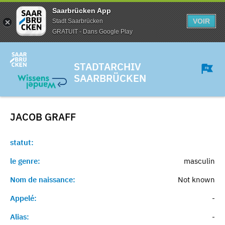
Saarbrücken App
VOIR
Stadt Saarbrücken
GRATUIT - Dans Google Play
STADTARCHIV
SAARBRÜCKEN
JACOB
GRAFF
statut:
le genre:
masculin
Nom de naissance:
Not known
Appelé:
-
Alias:
-