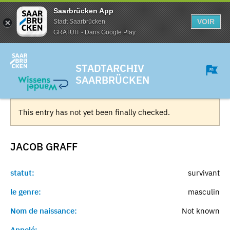
Saarbrücken App
VOIR
Stadt Saarbrücken
GRATUIT - Dans Google Play
STADTARCHIV
SAARBRÜCKEN
This entry has not yet been finally checked.
JACOB
GRAFF
statut:
survivant
le genre:
masculin
Nom de naissance:
Not known
Appelé:
-