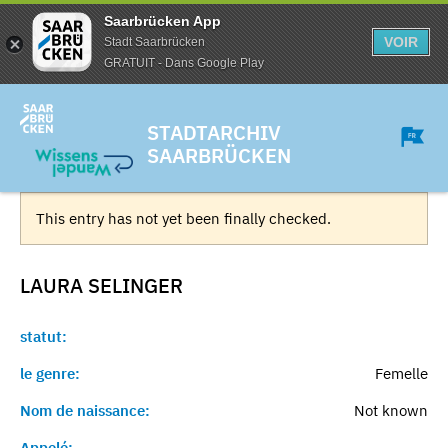
Saarbrücken App
VOIR
Stadt Saarbrücken
GRATUIT - Dans Google Play
STADTARCHIV
SAARBRÜCKEN
This entry has not yet been finally checked.
LAURA
SELINGER
statut:
le genre:
Femelle
Nom de naissance:
Not known
Appelé:
-