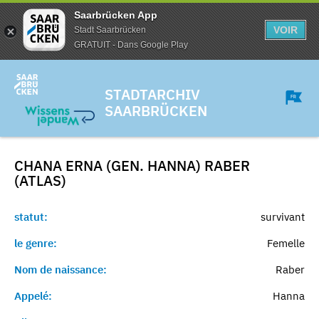
Saarbrücken App
VOIR
Stadt Saarbrücken
GRATUIT - Dans Google Play
STADTARCHIV
SAARBRÜCKEN
CHANA ERNA (GEN. HANNA) RABER
(ATLAS)
statut:
survivant
le genre:
Femelle
Nom de naissance:
Raber
Appelé:
Hanna