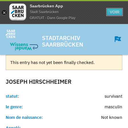
Saarbrücken App
VOIR
Stadt Saarbrücken
GRATUIT - Dans Google Play
STADTARCHIV
SAARBRÜCKEN
This entry has not yet been finally checked.
JOSEPH
HIRSCHHEIMER
statut:
survivant
le genre:
masculin
Nom de naissance:
Not known
Appelé:
-