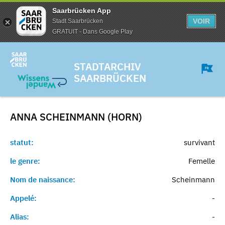
Saarbrücken App
VOIR
Stadt Saarbrücken
GRATUIT - Dans Google Play
STADTARCHIV
SAARBRÜCKEN
ANNA SCHEINMANN (HORN)
statut:
survivant
le genre:
Femelle
Nom de naissance:
Scheinmann
Appelé:
-
Alias:
-