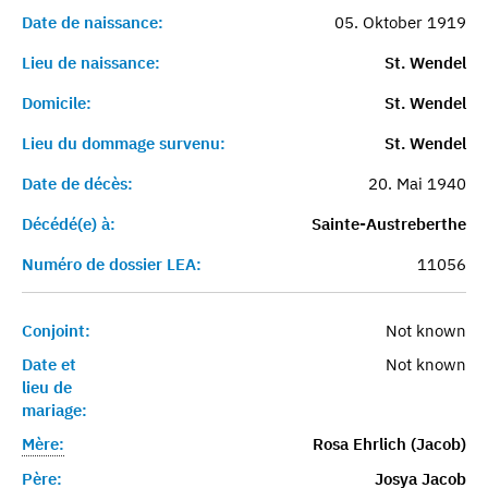
Date de naissance:
05. Oktober 1919
Lieu de naissance:
St. Wendel
Domicile:
St. Wendel
Lieu du dommage survenu:
St. Wendel
Date de décès:
20. Mai 1940
Décédé(e) à:
Sainte-Austreberthe
Numéro de dossier LEA:
11056
Conjoint:
Not known
Date et
Not known
lieu de
mariage:
Mère:
Rosa Ehrlich (Jacob)
Père:
Josya Jacob