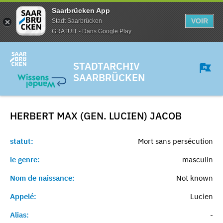
Saarbrücken App
VOIR
Stadt Saarbrücken
GRATUIT - Dans Google Play
STADTARCHIV
SAARBRÜCKEN
HERBERT MAX (GEN. LUCIEN)
JACOB
statut:
Mort sans persécution
le genre:
masculin
Nom de naissance:
Not known
Appelé:
Lucien
Alias:
-