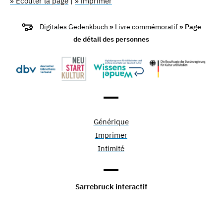
» Écouter la page
|
» imprimer
Digitales Gedenkbuch
»
Livre commémoratif
» Page
de détail des personnes
Générique
Imprimer
Intimité
Sarrebruck interactif