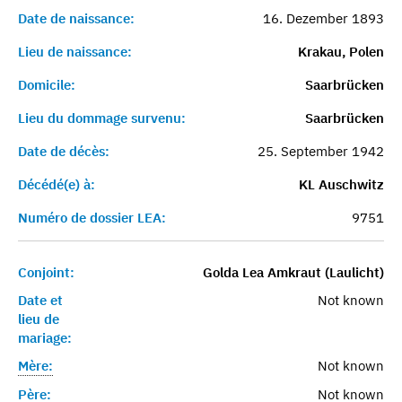
Date de naissance:
16. Dezember 1893
Lieu de naissance:
Krakau, Polen
Domicile:
Saarbrücken
Lieu du dommage survenu:
Saarbrücken
Date de décès:
25. September 1942
Décédé(e) à:
KL Auschwitz
Numéro de dossier LEA:
9751
Conjoint:
Golda Lea Amkraut (Laulicht)
Date et
Not known
lieu de
mariage:
Mère:
Not known
Père:
Not known