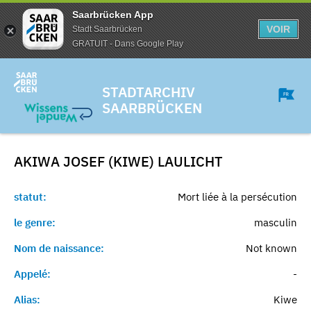
Saarbrücken App
VOIR
Stadt Saarbrücken
GRATUIT - Dans Google Play
STADTARCHIV
SAARBRÜCKEN
AKIWA JOSEF (KIWE)
LAULICHT
statut:
Mort liée à la persécution
le genre:
masculin
Nom de naissance:
Not known
Appelé:
-
Alias:
Kiwe