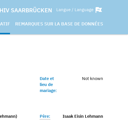
HIV SAARBRÜCKEN
Langue / Language
ATIF
REMARQUES SUR LA BASE DE DONNÉES
Date et
Not known
lieu de
mariage:
(Lehmann)
Père:
Isaak Eisin Lehmann