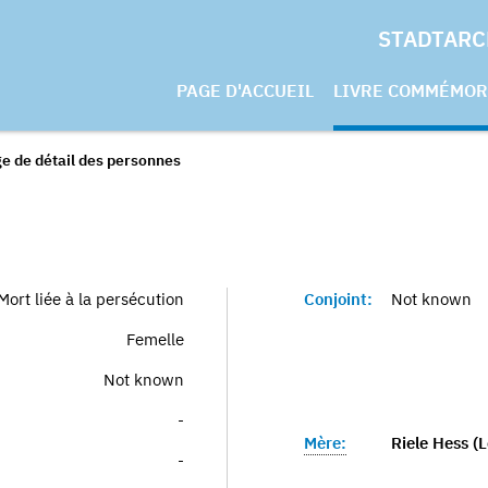
STADTARC
PAGE D'ACCUEIL
LIVRE COMMÉMOR
e de détail des personnes
Mort liée à la persécution
Conjoint:
Not known
Femelle
Not known
-
Mère:
Riele Hess 
-