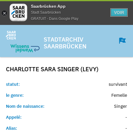
Saarbrücken App
VOIR
Stadt Saarbrücken
GRATUIT - Dans Google Play
STADTARCHIV
SAARBRÜCKEN
CHARLOTTE SARA SINGER (LEVY)
statut:
survivant
le genre:
Femelle
Nom de naissance:
Singer
Appelé:
-
Alias:
-