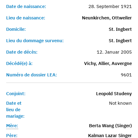
Date de naissance:
28. September 1921
Lieu de naissance:
Neunkirchen, Ottweiler
Domicile:
St. Ingbert
Lieu du dommage survenu:
St. Ingbert
Date de décès:
12. Januar 2005
Décédé(e) à:
Vichy, Allier, Auvergne
Numéro de dossier LEA:
9601
Conjoint:
Leopold Studeny
Date et
Not known
lieu de
mariage:
Mère:
Berta Wang (Singer)
Père:
Kalman Lazar Singer