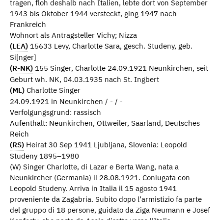
tragen, floh deshalb nach Italien, lebte dort von September
1943 bis Oktober 1944 versteckt, ging 1947 nach
Frankreich
Wohnort als Antragsteller Vichy; Nizza
(LEA)
15633 Levy, Charlotte Sara, gesch. Studeny, geb.
Si[nger]
(R-NK)
155 Singer, Charlotte 24.09.1921 Neunkirchen, seit
Geburt wh. NK, 04.03.1935 nach St. Ingbert
(ML)
Charlotte Singer
24.09.1921 in Neunkirchen / - / -
Verfolgungsgrund: rassisch
Aufenthalt: Neunkirchen, Ottweiler, Saarland, Deutsches
Reich
(RS)
Heirat 30 Sep 1941 Ljubljana, Slovenia: Leopold
Studeny 1895–1980
(W) Singer Charlotte, di Lazar e Berta Wang, nata a
Neunkircher (Germania) il 28.08.1921. Coniugata con
Leopold Studeny. Arriva in Italia il 15 agosto 1941
proveniente da Zagabria. Subito dopo l’armistizio fa parte
del gruppo di 18 persone, guidato da Ziga Neumann e Josef