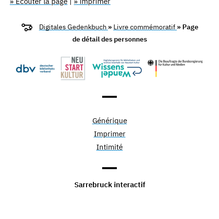
» Écouter la page
|
» imprimer
Digitales Gedenkbuch
»
Livre commémoratif
» Page
de détail des personnes
Générique
Imprimer
Intimité
Sarrebruck interactif