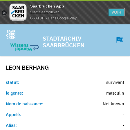
Saarbrücken App
VOIR
Stadt Saarbrücken
GRATUIT - Dans Google Play
STADTARCHIV
SAARBRÜCKEN
LEON
BERHANG
statut:
survivant
le genre:
masculin
Nom de naissance:
Not known
Appelé:
-
Alias:
-