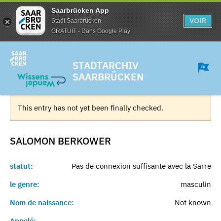
Saarbrücken App
VOIR
Stadt Saarbrücken
GRATUIT - Dans Google Play
STADTARCHIV
SAARBRÜCKEN
This entry has not yet been finally checked.
SALOMON
BERKOWER
statut:
Pas de connexion suffisante avec la Sarre
le genre:
masculin
Nom de naissance:
Not known
Appelé:
-