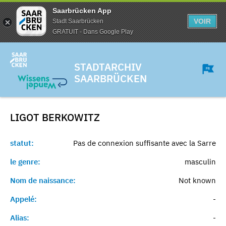
Saarbrücken App
VOIR
Stadt Saarbrücken
GRATUIT - Dans Google Play
STADTARCHIV
SAARBRÜCKEN
LIGOT
BERKOWITZ
statut:
Pas de connexion suffisante avec la Sarre
le genre:
masculin
Nom de naissance:
Not known
Appelé:
-
Alias:
-