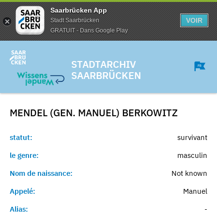
Saarbrücken App
VOIR
Stadt Saarbrücken
GRATUIT - Dans Google Play
STADTARCHIV
SAARBRÜCKEN
MENDEL (GEN. MANUEL)
BERKOWITZ
statut:
survivant
le genre:
masculin
Nom de naissance:
Not known
Appelé:
Manuel
Alias:
-