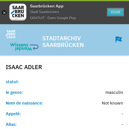
Saarbrücken App
VOIR
Stadt Saarbrücken
GRATUIT - Dans Google Play
STADTARCHIV
SAARBRÜCKEN
ISAAC
ADLER
statut:
le genre:
masculin
Nom de naissance:
Not known
Appelé:
-
Alias:
-