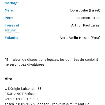
mariage:
Mère:
Dora Joske (Israel)
Père:
Salomon Israel
Frères et
Arthur Paul Israel
sœurs:
Enfants:
Vera Berlin Hirsch (Erna)
*En raison de dispositions légales, les données du conjoint
ne seront pas divulguées
Vita
v. Königin Luisenstr. 63
15.01.1907 Brüssel
verh.s. 01.06.1911 J.
gesch. 18.02.1926 Landger. Frankfurt a/M St.Amt I d.