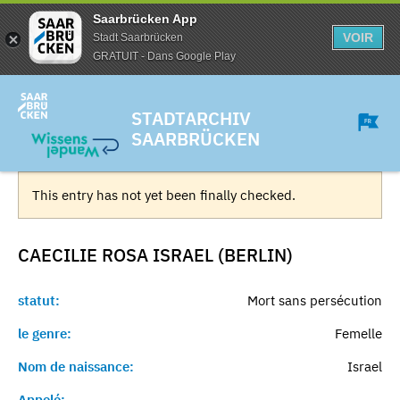
Saarbrücken App
VOIR
Stadt Saarbrücken
GRATUIT - Dans Google Play
STADTARCHIV
SAARBRÜCKEN
This entry has not yet been finally checked.
CAECILIE ROSA ISRAEL (BERLIN)
statut:
Mort sans persécution
le genre:
Femelle
Nom de naissance:
Israel
Appelé:
-