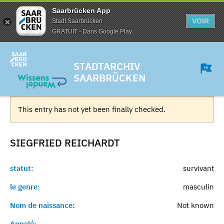
Saarbrücken App
VOIR
Stadt Saarbrücken
GRATUIT - Dans Google Play
STADTARCHIV
SAARBRÜCKEN
This entry has not yet been finally checked.
SIEGFRIED
REICHARDT
statut:
survivant
le genre:
masculin
Nom de naissance:
Not known
Appelé:
-