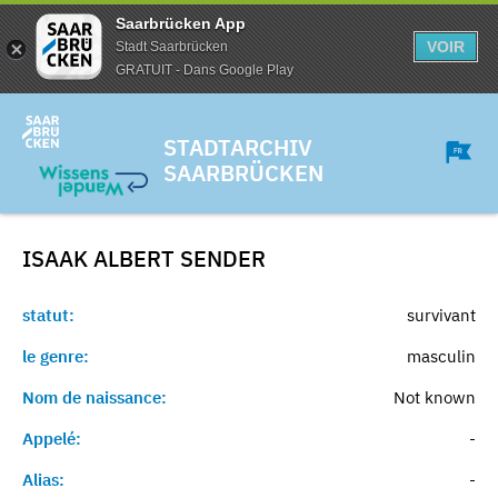
Saarbrücken App
VOIR
Stadt Saarbrücken
GRATUIT - Dans Google Play
STADTARCHIV
SAARBRÜCKEN
ISAAK ALBERT
SENDER
statut:
survivant
le genre:
masculin
Nom de naissance:
Not known
Appelé:
-
Alias:
-