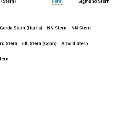
 (Stern)
Père:
Sigmund Stern
Gerda Stern (Harris)
NN Stern
NN Stern
rd Stern
Elli Stern (Cohn)
Arnold Stern
Stern