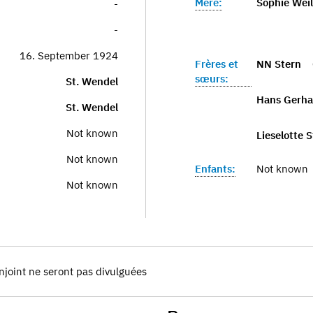
Mère:
Sophie Weil
-
-
16. September 1924
Frères et
NN Stern
sœurs:
St. Wendel
Hans Gerha
St. Wendel
Not known
Lieselotte 
Not known
Enfants:
Not known
Not known
njoint ne seront pas divulguées