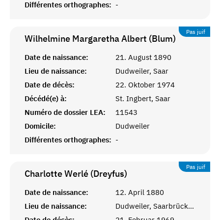
Différentes orthographes:
-
Pas juif
Wilhelmine Margaretha Albert (Blum)
Date de naissance:
21. August 1890
Lieu de naissance:
Dudweiler, Saar
Date de décès:
22. Oktober 1974
Décédé(e) à:
St. Ingbert, Saar
Numéro de dossier LEA:
11543
Domicile:
Dudweiler
Différentes orthographes:
-
Pas juif
Charlotte Werlé (Dreyfus)
Date de naissance:
12. April 1880
Lieu de naissance:
Dudweiler, Saarbrücken
Date de décès:
21. Februar 1969