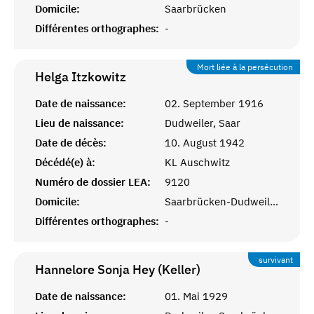
Domicile:
Saarbrücken
Différentes orthographes:
-
Mort liée à la persécution
Helga
Itzkowitz
Date de naissance:
02. September 1916
Lieu de naissance:
Dudweiler, Saar
Date de décès:
10. August 1942
Décédé(e) à:
KL Auschwitz
Numéro de dossier LEA:
9120
Domicile:
Saarbrücken-Dudweiler
Différentes orthographes:
-
survivant
Hannelore Sonja Hey (Keller)
Date de naissance:
01. Mai 1929