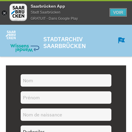
Saarbrücken App
VOIR
Stadt Saarbrücken
GRATUIT - Dans Google Play
STADTARCHIV
SAARBRÜCKEN