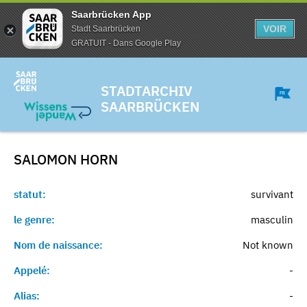
Saarbrücken App
VOIR
Stadt Saarbrücken
GRATUIT - Dans Google Play
STADTARCHIV
SAARBRÜCKEN
SALOMON
HORN
statut:
survivant
le genre:
masculin
Nom de naissance:
Not known
Appelé:
-
Alias:
-