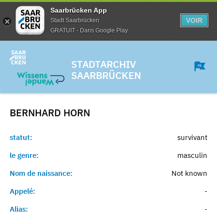
Saarbrücken App
VOIR
Stadt Saarbrücken
GRATUIT - Dans Google Play
STADTARCHIV
SAARBRÜCKEN
BERNHARD
HORN
statut:
survivant
le genre:
masculin
Nom de naissance:
Not known
Appelé:
-
Alias:
-