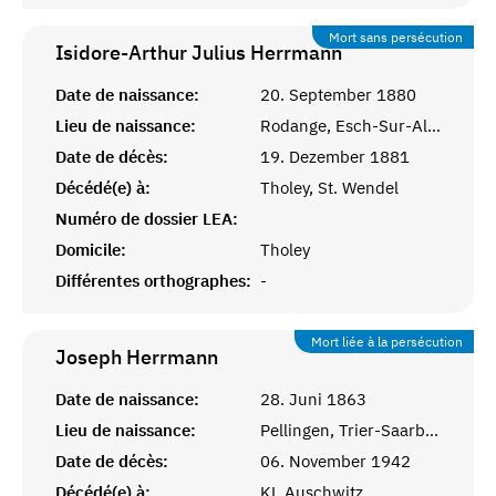
Mort sans persécution
Isidore-Arthur Julius
Herrmann
Date de naissance:
20. September 1880
Lieu de naissance:
Rodange, Esch-Sur-Alzette, Lux.
Date de décès:
19. Dezember 1881
Décédé(e) à:
Tholey, St. Wendel
Numéro de dossier LEA:
Domicile:
Tholey
Différentes orthographes:
-
Mort liée à la persécution
Joseph
Herrmann
Date de naissance:
28. Juni 1863
Lieu de naissance:
Pellingen, Trier-Saarburg
Date de décès:
06. November 1942
Décédé(e) à:
KL Auschwitz