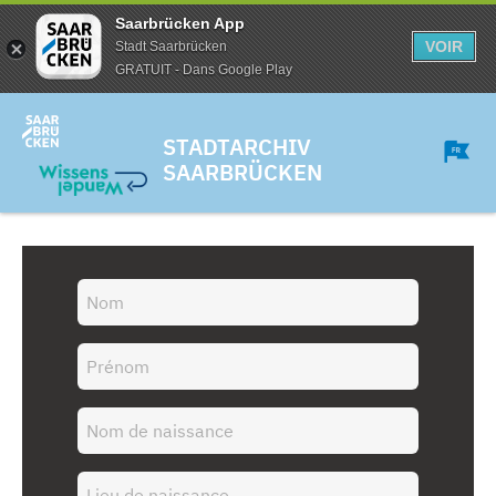
Saarbrücken App
VOIR
Stadt Saarbrücken
GRATUIT - Dans Google Play
STADTARCHIV
SAARBRÜCKEN