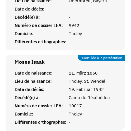
Lieu de naissance:
Obernbreit, Bayern
Date de décès:
-
Décédé(e) à:
-
Numéro de dossier LEA:
9942
Domicile:
Tholey
Différentes orthographes:
-
Mort liée à la persécution
Moses
Isaak
Date de naissance:
11. März 1860
Lieu de naissance:
Tholey, St. Wendel
Date de décès:
19. Februar 1942
Décédé(e) à:
Camp de Récébédou
Numéro de dossier LEA:
10017
Domicile:
Tholey
Différentes orthographes:
-