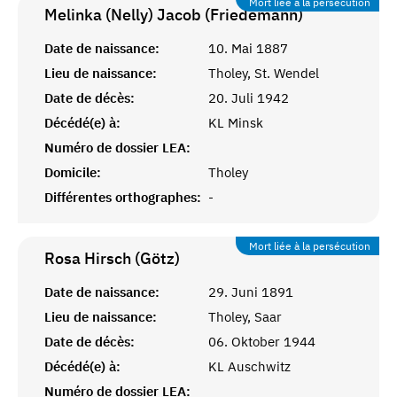
Mort liée à la persécution
Melinka (Nelly) Jacob (Friedemann)
Date de naissance:
10. Mai 1887
Lieu de naissance:
Tholey, St. Wendel
Date de décès:
20. Juli 1942
Décédé(e) à:
KL Minsk
Numéro de dossier LEA:
Domicile:
Tholey
Différentes orthographes:
-
Mort liée à la persécution
Rosa Hirsch (Götz)
Date de naissance:
29. Juni 1891
Lieu de naissance:
Tholey, Saar
Date de décès:
06. Oktober 1944
Décédé(e) à:
KL Auschwitz
Numéro de dossier LEA: