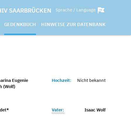
HIV SAARBRÜCKEN
Sprache / Language
GEDENKBUCH
HINWEISE ZUR DATENBANK
arina Eugenie
Hochzeit:
Nicht bekannt
h (Wolf)
det*
Vater:
Isaac Wolf