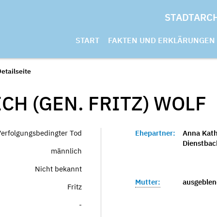
STADTARC
START
FAKTEN UND ERKLÄRUNGEN
etailseite
CH (GEN. FRITZ)
WOLF
Verfolgungsbedingter Tod
Ehepartner:
Anna Kath
Dienstbac
männlich
Nicht bekannt
Mutter:
ausgeblen
Fritz
-