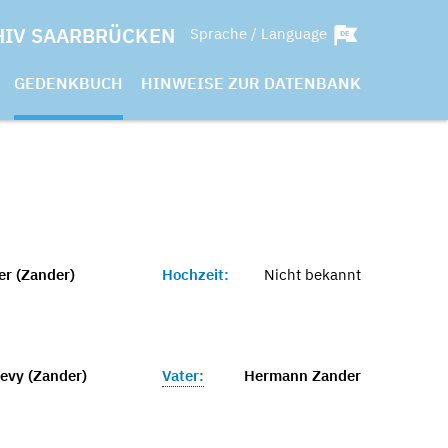
HIV SAARBRÜCKEN
Sprache / Language
GEDENKBUCH
HINWEISE ZUR DATENBANK
er (Zander)
Hochzeit:
Nicht bekannt
evy (Zander)
Vater:
Hermann Zander