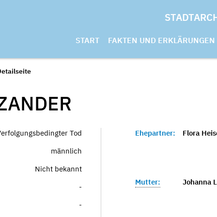
STADTARC
START
FAKTEN UND ERKLÄRUNGEN
etailseite
ZANDER
Verfolgungsbedingter Tod
Ehepartner:
Flora Heis
männlich
Nicht bekannt
Mutter:
Johanna L
-
-