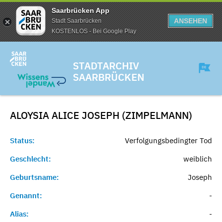
Saarbrücken App
ANSEHEN
Stadt Saarbrücken
KOSTENLOS - Bei Google Play
STADTARCHIV
SAARBRÜCKEN
ALOYSIA ALICE JOSEPH (ZIMPELMANN)
Status:
Verfolgungsbedingter Tod
Geschlecht:
weiblich
Geburtsname:
Joseph
Genannt:
-
Alias:
-