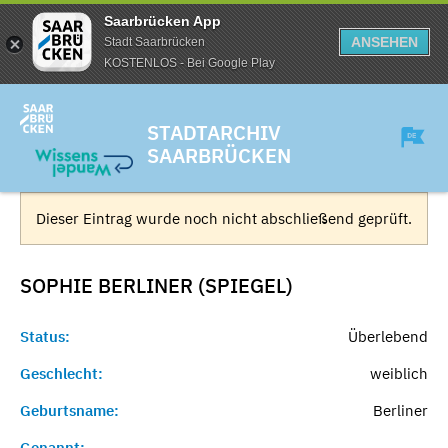
Saarbrücken App
ANSEHEN
Stadt Saarbrücken
KOSTENLOS - Bei Google Play
STADTARCHIV
SAARBRÜCKEN
Dieser Eintrag wurde noch nicht abschließend geprüft.
SOPHIE BERLINER (SPIEGEL)
Status:
Überlebend
Geschlecht:
weiblich
Geburtsname:
Berliner
Genannt:
-