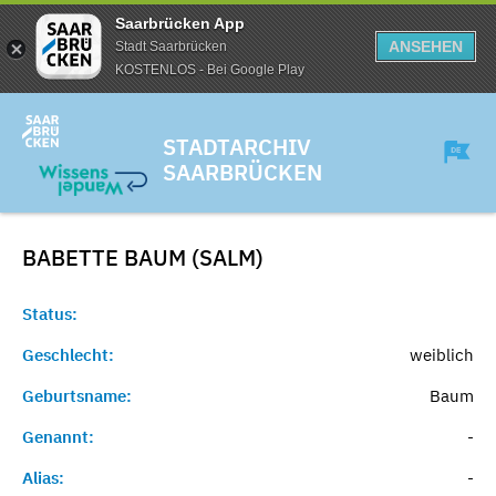
Saarbrücken App
ANSEHEN
Stadt Saarbrücken
KOSTENLOS - Bei Google Play
STADTARCHIV
SAARBRÜCKEN
BABETTE BAUM (SALM)
Status:
Geschlecht:
weiblich
Geburtsname:
Baum
Genannt:
-
Alias:
-