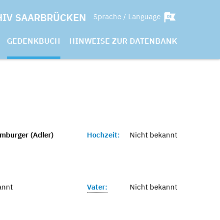
HIV SAARBRÜCKEN
Sprache / Language
GEDENKBUCH
HINWEISE ZUR DATENBANK
mburger (Adler)
Hochzeit:
Nicht bekannt
annt
Vater:
Nicht bekannt