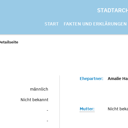
STADTARC
START
FAKTEN UND ERKLÄRUNGEN
etailseite
Ehepartner:
Amalie Ha
männlich
Nicht bekannt
Mutter:
Nicht bek
-
-