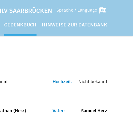
HIV SAARBRÜCKEN
Sprache / Language
GEDENKBUCH
HINWEISE ZUR DATENBANK
annt
Hochzeit:
Nicht bekannt
Nathan (Herz)
Vater:
Samuel Herz