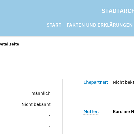
STADTARC
START
FAKTEN UND ERKLÄRUNGEN
etailseite
Ehepartner:
Nicht bek
männlich
Nicht bekannt
Mutter:
Karoline 
-
-