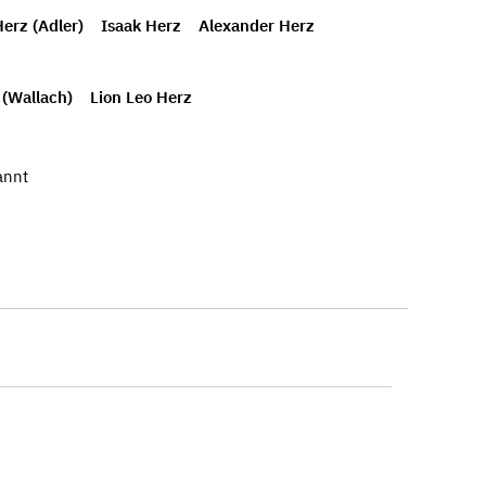
erz (Adler)
Isaak Herz
Alexander Herz
 (Wallach)
Lion Leo Herz
annt