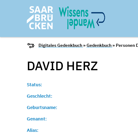
Digitales Gedenkbuch
»
Gedenkbuch
» Personen D
DAVID
HERZ
Status:
Geschlecht:
Geburtsname:
Genannt:
Alias: