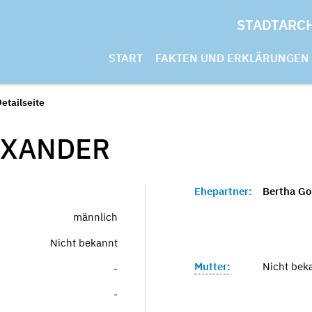
STADTARC
START
FAKTEN UND ERKLÄRUNGEN
etailseite
EXANDER
Ehepartner:
Bertha Go
männlich
Nicht bekannt
Mutter:
Nicht bek
-
-