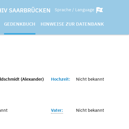
HIV SAARBRÜCKEN
Sprache / Language
GEDENKBUCH
HINWEISE ZUR DATENBANK
ldschmidt (Alexander)
Hochzeit:
Nicht bekannt
annt
Vater:
Nicht bekannt