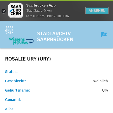
Saarbrücken App
ANSEHEN
Stadt Saarbrücken
KOSTENLOS - Bei Google Play
STADTARCHIV
SAARBRÜCKEN
ROSALIE URY (URY)
Status:
Geschlecht:
weiblich
Geburtsname:
Ury
Genannt:
-
Alias:
-